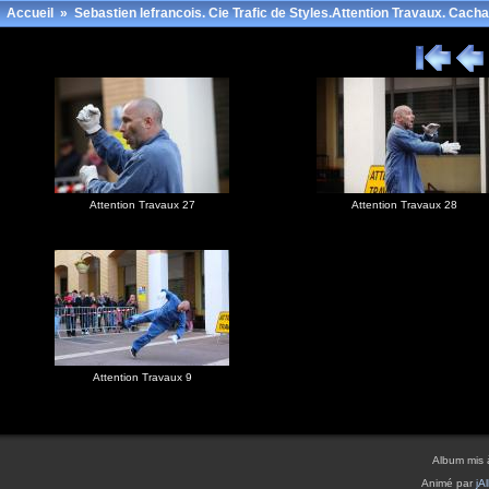
Accueil
»
Sebastien lefrancois. Cie Trafic de Styles.Attention Travaux. Cacha
Attention Travaux 27
Attention Travaux 28
Attention Travaux 9
Album mis 
Animé par
jA