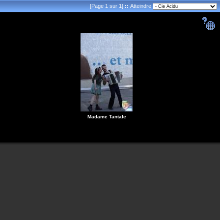
[Page 1 sur 1]
::
Atteindre
Madame Tantale