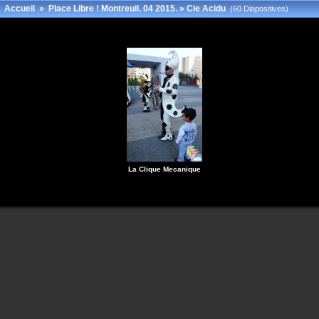
Accueil
»
Place Libre ! Montreuil. 04 2015.
»
Cie Acidu
(60 Diapositives)
La Clique Mecanique